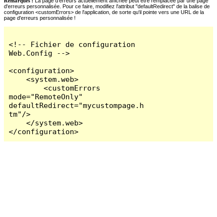
Remarques :
La page d'erreurs actuellement affichée peut être remplacée par une page
d'erreurs personnalisée. Pour ce faire, modifiez l'attribut "defaultRedirect" de la balise de
configuration <customErrors> de l'application, de sorte qu'il pointe vers une URL de la
page d'erreurs personnalisée !
<!-- Fichier de configuration 
Web.Config -->

<configuration>

    <system.web>

        <customErrors 
mode="RemoteOnly" 
defaultRedirect="mycustompage.h
tm"/>

    </system.web>

</configuration>