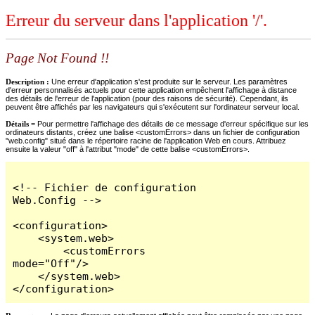
Erreur du serveur dans l'application '/'.
Page Not Found !!
Description :
Une erreur d'application s'est produite sur le serveur. Les paramètres
d'erreur personnalisés actuels pour cette application empêchent l'affichage à distance
des détails de l'erreur de l'application (pour des raisons de sécurité). Cependant, ils
peuvent être affichés par les navigateurs qui s'exécutent sur l'ordinateur serveur local.
Détails =
Pour permettre l'affichage des détails de ce message d'erreur spécifique sur les
ordinateurs distants, créez une balise <customErrors> dans un fichier de configuration
"web.config" situé dans le répertoire racine de l'application Web en cours. Attribuez
ensuite la valeur "off" à l'attribut "mode" de cette balise <customErrors>.
<!-- Fichier de configuration 
Web.Config -->

<configuration>

    <system.web>

        <customErrors 
mode="Off"/>

    </system.web>

</configuration>