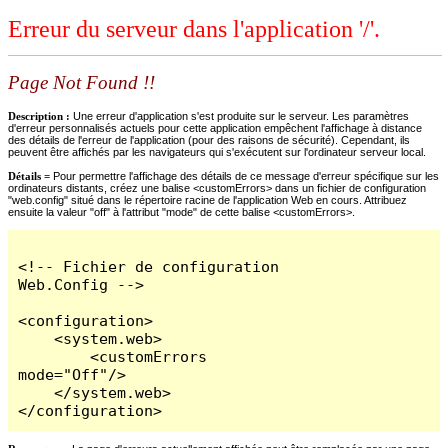
Erreur du serveur dans l'application '/'.
Page Not Found !!
Description :
Une erreur d'application s'est produite sur le serveur. Les paramètres
d'erreur personnalisés actuels pour cette application empêchent l'affichage à distance
des détails de l'erreur de l'application (pour des raisons de sécurité). Cependant, ils
peuvent être affichés par les navigateurs qui s'exécutent sur l'ordinateur serveur local.
Détails =
Pour permettre l'affichage des détails de ce message d'erreur spécifique sur les
ordinateurs distants, créez une balise <customErrors> dans un fichier de configuration
"web.config" situé dans le répertoire racine de l'application Web en cours. Attribuez
ensuite la valeur "off" à l'attribut "mode" de cette balise <customErrors>.
<!-- Fichier de configuration 
Web.Config -->

<configuration>

    <system.web>

        <customErrors 
mode="Off"/>

    </system.web>

</configuration>