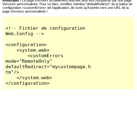
Remarques :
La page d'erreurs actuellement affichée peut être remplacée par une page
d'erreurs personnalisée. Pour ce faire, modifiez l'attribut "defaultRedirect" de la balise de
configuration <customErrors> de l'application, de sorte qu'il pointe vers une URL de la
page d'erreurs personnalisée !
<!-- Fichier de configuration 
Web.Config -->

<configuration>

    <system.web>

        <customErrors 
mode="RemoteOnly" 
defaultRedirect="mycustompage.h
tm"/>

    </system.web>

</configuration>