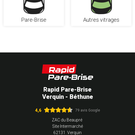
Pare-Brise
Autres vitrages
Rapid Pare-Brise
Verquin - Béthune
4,6
79 avis Google
ZAC du Beaupré
Site Intermarché
62131 Verquin